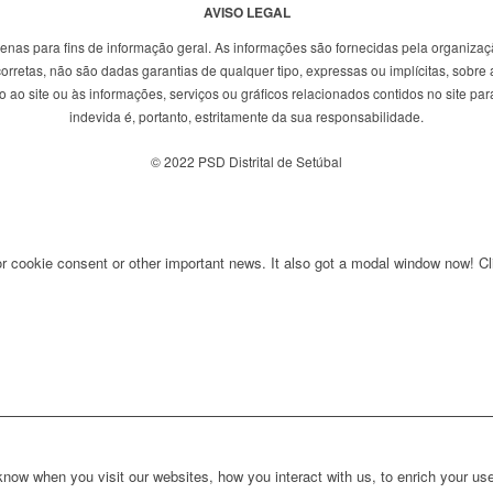
AVISO LEGAL
penas para fins de informação geral. As informações são fornecidas pela organizaç
rretas, não são dadas garantias de qualquer tipo, expressas ou implícitas, sobre a
ao site ou às informações, serviços ou gráficos relacionados contidos no site para
indevida é, portanto, estritamente da sua responsabilidade.
© 2022 PSD Distrital de Setúbal
for cookie consent or other important news. It also got a modal window now! Cli
ow when you visit our websites, how you interact with us, to enrich your use