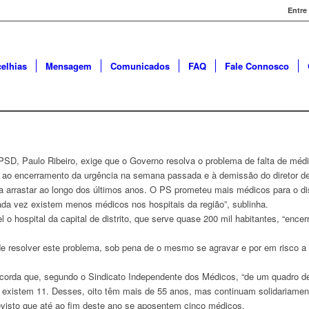
Entre
elhias
Mensagem
Comunicados
FAQ
Fale Connosco
 PSD, Paulo Ribeiro, exige que o Governo resolva o problema de falta de méd
u ao encerramento da urgência na semana passada e à demissão do diretor de
 arrastar ao longo dos últimos anos. O PS prometeu mais médicos para o dis
cada vez existem menos médicos nos hospitais da região”, sublinha.
o hospital da capital de distrito, que serve quase 200 mil habitantes, “encerr
de resolver este problema, sob pena de o mesmo se agravar e por em risco a
ecorda que, segundo o Sindicato Independente dos Médicos, “de um quadro de
existem 11. Desses, oito têm mais de 55 anos, mas continuam solidariamente
visto que até ao fim deste ano se aposentem cinco médicos.