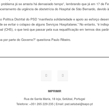
este problema já se arrasta há demasiado tempo”, lembrando que já em 17 de 
encerramento da urgência de obstetrícia do Hospital de São Bernardo, devido
Politica Distrital do PSD “manifesta solidariedade e apoio ao esforço desen
de se evitar o colapso de alguns Serviços Hospitalares.” No entanto, “é indis
al (CHS), o que terá que passar pela sua requalificação em termos dos parâm
a por parte do Governo?” questiona Paulo Ribeiro.
IMPRIMIR
Rua de Santa Maria, 18 loja, Setúbal, Portugal
Telefone: +351 265 229 235 | Email: psd.setubal@sapo.pt