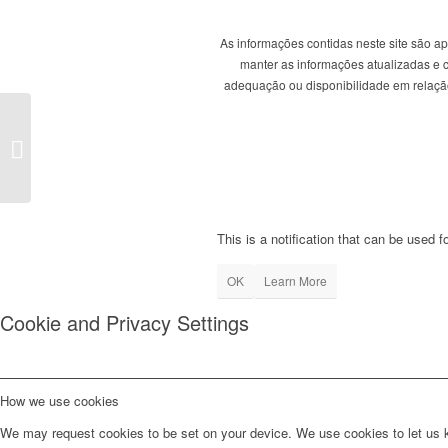
As informações contidas neste site são a
manter as informações atualizadas e co
adequação ou disponibilidade em relação 
PSD quer estratégia de
combate ao roubo e
destruição do montado
This is a notification that can be used 
OK
Learn More
Cookie and Privacy Settings
How we use cookies
We may request cookies to be set on your device. We use cookies to let us kn