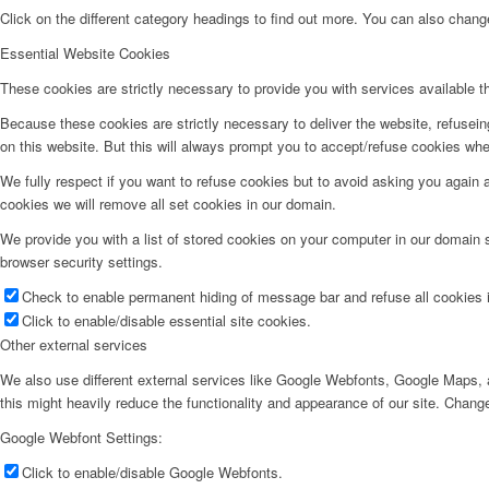
Click on the different category headings to find out more. You can also chan
Essential Website Cookies
These cookies are strictly necessary to provide you with services available t
Because these cookies are strictly necessary to deliver the website, refusei
on this website. But this will always prompt you to accept/refuse cookies when
We fully respect if you want to refuse cookies but to avoid asking you again an
cookies we will remove all set cookies in our domain.
We provide you with a list of stored cookies on your computer in our domain
browser security settings.
Check to enable permanent hiding of message bar and refuse all cookies i
Click to enable/disable essential site cookies.
Other external services
We also use different external services like Google Webfonts, Google Maps, a
this might heavily reduce the functionality and appearance of our site. Change
Google Webfont Settings:
Click to enable/disable Google Webfonts.