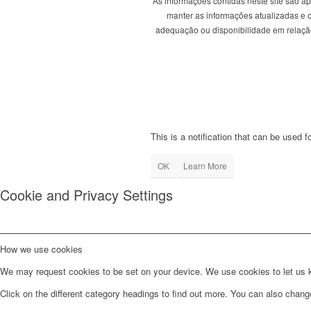
As informações contidas neste site são a
manter as informações atualizadas e co
adequação ou disponibilidade em relação 
This is a notification that can be used 
OK
Learn More
Cookie and Privacy Settings
How we use cookies
We may request cookies to be set on your device. We use cookies to let us kn
Click on the different category headings to find out more. You can also chan