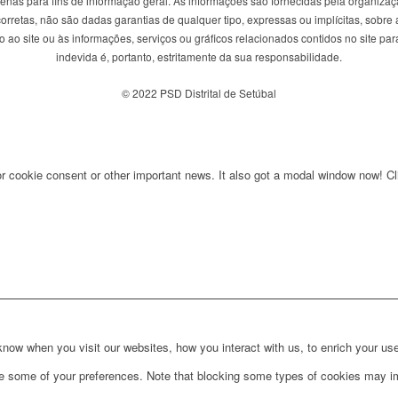
penas para fins de informação geral. As informações são fornecidas pela organizaç
rretas, não são dadas garantias de qualquer tipo, expressas ou implícitas, sobre a
ao site ou às informações, serviços ou gráficos relacionados contidos no site para
indevida é, portanto, estritamente da sua responsabilidade.
© 2022 PSD Distrital de Setúbal
for cookie consent or other important news. It also got a modal window now! Cli
ow when you visit our websites, how you interact with us, to enrich your use
ge some of your preferences. Note that blocking some types of cookies may im