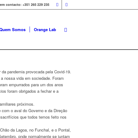
 em contacto: +351 265 229 235
Quem Somos
Orange Lab
r da pandemia provocada pela Covid-19.
, a nossa vida em sociedade. Foram
 foram empurrados para um dos anos
ios foram obrigados a fechar e a
amiliares próximos.
e com o aval do Governo e da Direção
sacrifícios que todos temos feito nos
 Chão da Lagoa, no Funchal, e o Pontal,
 de Setembro, onde normalmente se juntam