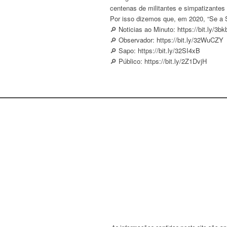
centenas de militantes e simpatizantes
Por isso dizemos que, em 2020, “Se a S
🔎 Noticias ao Minuto: https://bit.ly/3
🔎 Observador: https://bit.ly/32WuCZY
🔎 Sapo: https://bit.ly/32SI4xB
🔎 Público: https://bit.ly/2Z1DvjH