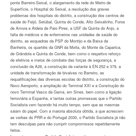
ponte Barreiro-Seixal, o alargamento da rede do Metro de
Superfície, o Hospital do Seixal, a resolução dos graves
problemas dos hospitais do distrito, a construção dos centros de
saúde do Feijó, Setúbal, Quinta do Conde, Alto Seixalinho, Foros
de Amora e Aldeia de Paio Pires, a USF da Quinta do Anjo, a
falta de médicos e de enfermeiros nas unidades de saúde do
distrito, as esquadras da PSP do Montijo e da Baixa da
Banheira, os quartéis da GNR da Moita, do Monte da Caparica,
de Grândola e Quinta do Conde, bem como o respetivo reforço
de efetivos e meios de combate das forças de segurança, a
conclusão da A26, a construção da variante à EN 252 e 379, a
unidade de transformação de bivalves no Barreiro, as
requalificações das diversas escolas do distrito, a construção do
Novo Aeroporto, a ampliação do Terminal XXI e a Construção do
novo Terminal Vasco da Gama, em Sines, bem como a ligação
ferroviária a Espanha, e tantas outras promessas que o Partido
Socialista vem fazendo há muito tempo, sem que as mesmas
saiam do papel. Com a maioria absoluta obtida, a que acrescem
as verbas do PRR e do Portugal 2030, o Partido Socialista já não
tem desculpas para não cumprir compromissos repetidamente
feitos.