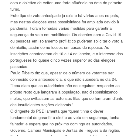
com o objetivo de evitar uma forte afluência na data do primeiro
turno.
Este tipo de voto antecipado já existe há vários anos no país,
mas nestas eleições essa possibilidade foi ampliada devido à
pandemia. Foram tomadas várias medidas para garantir a
segurança do voto em mobilidade. Os doentes com a Covid-19
ou pessoas em isolamento profilático puderam solicitar o voto a
domicílio, assim como idosos em casas de repouso. As
inscrições aconteceram de 10 a 14 de janeiro, e o interesse dos
portugueses foi quase cinco vezes superior ao das eleições
passadas.
Paulo Ribeiro diz que, apesar de o número de votantes ser
conhecido com antecedência, o que não sucederá no dia 24,
“ficou claro que as autoridades não conseguiram responder ao
próprio repto que lançaram à população, não disponibilizando
meios, que evitassem as extensas filas que se formaram diante
das insuficientes seções eleitorais.”
O dirigente do PSD lamenta que “quem tinha o dever
fundamental de garantir o direito ao voto em segurança, tenha
falhado” e espera que no próximo domingo as autoridades,
Governo, Câmara Municipais e Juntas de Freguesia da região,