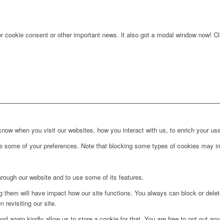
for cookie consent or other important news. It also got a modal window now! Cli
ow when you visit our websites, how you interact with us, to enrich your use
ge some of your preferences. Note that blocking some types of cookies may im
hrough our website and to use some of its features.
ng them will have impact how our site functions. You always can block or dele
 revisiting our site.
d again kindly allow us to store a cookie for that. You are free to opt out any 