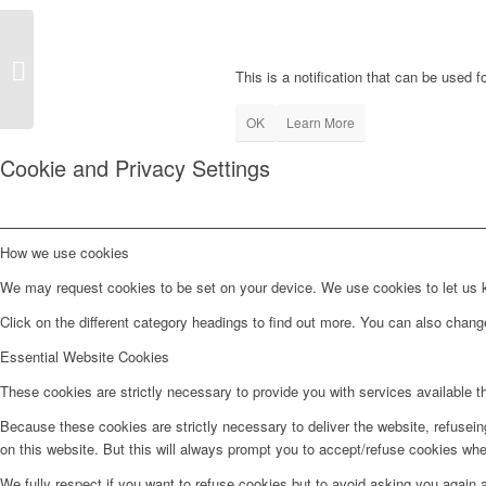
This is a notification that can be used 
PSD acusa PS de
preferir a luta político-
OK
Learn More
partidária ao
desenvolvimento da...
Cookie and Privacy Settings
How we use cookies
We may request cookies to be set on your device. We use cookies to let us kn
Click on the different category headings to find out more. You can also chan
Essential Website Cookies
These cookies are strictly necessary to provide you with services available t
Because these cookies are strictly necessary to deliver the website, refusei
on this website. But this will always prompt you to accept/refuse cookies when
We fully respect if you want to refuse cookies but to avoid asking you again an