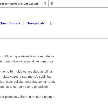
 em contacto: +351 265 229 235
Quem Somos
Orange Lab
do PSD, em que defende uma estratégia
sas, que todos os anos alimentam uma
emente têm sido os assaltos às pilhas
o muitas vezes a sua morte”, sublinha.
iso “mais policiamento das zonas rurais
odos os anos, como uma prioridade
ssas pessoas voltem, num curto espaço