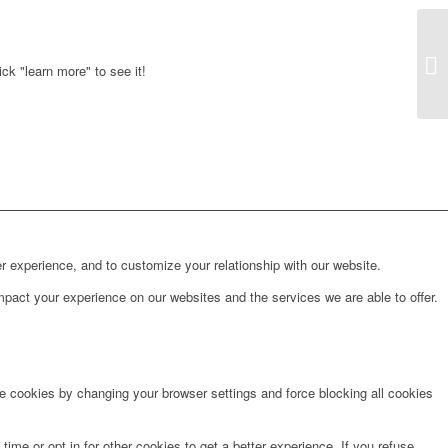
ck "learn more" to see it!
r experience, and to customize your relationship with our website.
pact your experience on our websites and the services we are able to offer.
te cookies by changing your browser settings and force blocking all cookies
time or opt in for other cookies to get a better experience. If you refuse