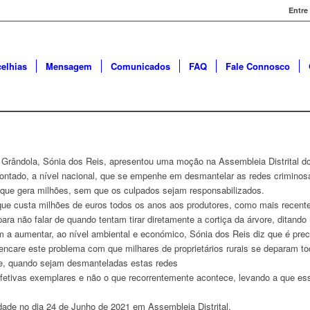
Entre
elhias
Mensagem
Comunicados
FAQ
Fale Connosco
 Grândola, Sónia dos Reis, apresentou uma moção na Assembleia Distrital 
ontado, a nível nacional, que se empenhe em desmantelar as redes crimino
 que gera milhões, sem que os culpados sejam responsabilizados.
que custa milhões de euros todos os anos aos produtores, como mais recent
 para não falar de quando tentam tirar diretamente a cortiça da árvore, ditand
m a aumentar, ao nível ambiental e económico, Sónia dos Reis diz que é prec
 encare este problema com que milhares de proprietários rurais se deparam t
e, quando sejam desmanteladas estas redes
fetivas exemplares e não o que recorrentemente acontece, levando a que e
dade no dia 24 de Junho de 2021 em Assembleia Distrital.