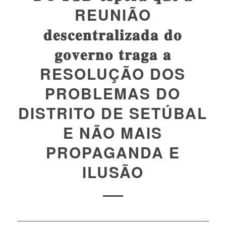
REUNIÃO
𝐝𝐞𝐬𝐜𝐞𝐧𝐭𝐫𝐚𝐥𝐢𝐳𝐚𝐝𝐚 𝐝𝐨
𝐠𝐨𝐯𝐞𝐫𝐧𝐨 𝐭𝐫𝐚𝐠𝐚 𝐚
RESOLUÇÃO DOS
PROBLEMAS DO
DISTRITO DE SETÚBAL
E NÃO MAIS
PROPAGANDA E
ILUSÃO