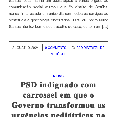
Santos, esta manhã em declarações a vários órgãos de
comunicação social afirmou que “o distrito de Setúbal
nunca tinha estado um único dia com todos os serviços de
obstetrícia e ginecologia encerrados”. Ora, ou Pedro Nuno
Santos não fez bem o seu trabalho de casa, ou tem um […]
/
/
AUGUST 19, 2024
0 COMMENTS
BY
PSD DISTRITAL DE
SETÚBAL
NEWS
𝐏𝐒𝐃 𝐢𝐧𝐝𝐢𝐠𝐧𝐚𝐝𝐨 𝐜𝐨𝐦
𝐜𝐚𝐫𝐫𝐨𝐬𝐬𝐞𝐥 𝐞𝐦 𝐪𝐮𝐞 𝐨
𝐆𝐨𝐯𝐞𝐫𝐧𝐨 𝐭𝐫𝐚𝐧𝐬𝐟𝐨𝐫𝐦𝐨𝐮 𝐚𝐬
𝐮𝐫𝐠𝐞̂𝐧𝐜𝐢𝐚𝐬 𝐩𝐞𝐝𝐢𝐚́𝐭𝐫𝐢𝐜𝐚𝐬 𝐧𝐚