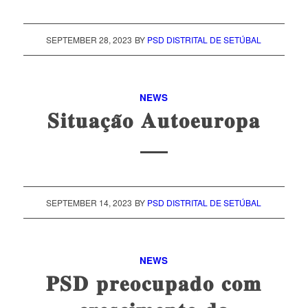
SEPTEMBER 28, 2023
BY
PSD DISTRITAL DE SETÚBAL
NEWS
𝐒𝐢𝐭𝐮𝐚𝐜̧𝐚̃𝐨 𝐀𝐮𝐭𝐨𝐞𝐮𝐫𝐨𝐩𝐚
SEPTEMBER 14, 2023
BY
PSD DISTRITAL DE SETÚBAL
NEWS
𝐏𝐒𝐃 𝐩𝐫𝐞𝐨𝐜𝐮𝐩𝐚𝐝𝐨 𝐜𝐨𝐦