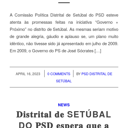
A Comissão Política Distrital de Setúbal do PSD esteve
atenta às promessas feitas na iniciativa “Governo +
Próximo” no distrito de Setúbal. As mesmas seriam motivo
de grande alegria, gáudio e aplauso se, um plano muito
idêntico, não tivesse sido já apresentado em julho de 2009.
Em 2009, o Governo do PS de José Sócrates […]
/
/
APRIL 16, 2023
0 COMMENTS
BY
PSD DISTRITAL DE
SETÚBAL
NEWS
𝐃𝐢𝐬𝐭𝐫𝐢𝐭𝐚𝐥 𝐝𝐞 SETÚBAL
DO 𝐏𝐒𝐃 𝐞𝐬𝐩𝐞𝐫𝐚 𝐪𝐮𝐞 𝐚