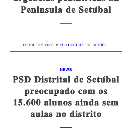
𝐏𝐞𝐧𝐢́𝐧𝐬𝐮𝐥𝐚 𝐝𝐞 𝐒𝐞𝐭𝐮́𝐛𝐚𝐥
OCTOBER 5, 2023
BY
PSD DISTRITAL DE SETÚBAL
NEWS
𝐏𝐒𝐃 𝐃𝐢𝐬𝐭𝐫𝐢𝐭𝐚𝐥 𝐝𝐞 𝐒𝐞𝐭𝐮́𝐛𝐚𝐥
𝐩𝐫𝐞𝐨𝐜𝐮𝐩𝐚𝐝𝐨 𝐜𝐨𝐦 𝐨𝐬
𝟏𝟓.𝟔𝟎𝟎 𝐚𝐥𝐮𝐧𝐨𝐬 𝐚𝐢𝐧𝐝𝐚 𝐬𝐞𝐦
𝐚𝐮𝐥𝐚𝐬 𝐧𝐨 𝐝𝐢𝐬𝐭𝐫𝐢𝐭𝐨