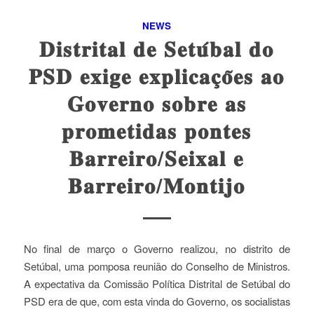
NEWS
𝐃𝐢𝐬𝐭𝐫𝐢𝐭𝐚𝐥 𝐝𝐞 𝐒𝐞𝐭𝐮́𝐛𝐚𝐥 𝐝𝐨
𝐏𝐒𝐃 𝐞𝐱𝐢𝐠𝐞 𝐞𝐱𝐩𝐥𝐢𝐜𝐚𝐜̧𝐨̃𝐞𝐬 𝐚𝐨
𝐆𝐨𝐯𝐞𝐫𝐧𝐨 𝐬𝐨𝐛𝐫𝐞 𝐚𝐬
𝐩𝐫𝐨𝐦𝐞𝐭𝐢𝐝𝐚𝐬 𝐩𝐨𝐧𝐭𝐞𝐬
𝐁𝐚𝐫𝐫𝐞𝐢𝐫𝐨/𝐒𝐞𝐢𝐱𝐚𝐥 𝐞
𝐁𝐚𝐫𝐫𝐞𝐢𝐫𝐨/𝐌𝐨𝐧𝐭𝐢𝐣𝐨
No final de março o Governo realizou, no distrito de
Setúbal, uma pomposa reunião do Conselho de Ministros.
A expectativa da Comissão Política Distrital de Setúbal do
PSD era de que, com esta vinda do Governo, os socialistas