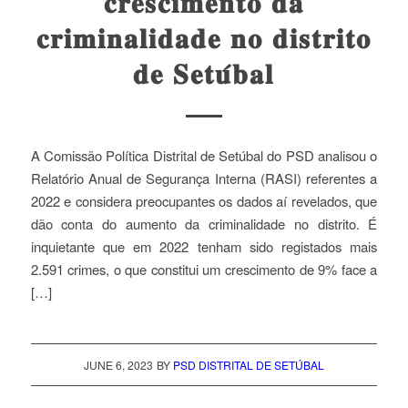
𝐜𝐫𝐞𝐬𝐜𝐢𝐦𝐞𝐧𝐭𝐨 𝐝𝐚
𝐜𝐫𝐢𝐦𝐢𝐧𝐚𝐥𝐢𝐝𝐚𝐝𝐞 𝐧𝐨 𝐝𝐢𝐬𝐭𝐫𝐢𝐭𝐨
𝐝𝐞 𝐒𝐞𝐭𝐮́𝐛𝐚𝐥
A Comissão Política Distrital de Setúbal do PSD analisou o
Relatório Anual de Segurança Interna (RASI) referentes a
2022 e considera preocupantes os dados aí revelados, que
dão conta do aumento da criminalidade no distrito. É
inquietante que em 2022 tenham sido registados mais
2.591 crimes, o que constitui um crescimento de 9% face a
[…]
JUNE 6, 2023
BY
PSD DISTRITAL DE SETÚBAL