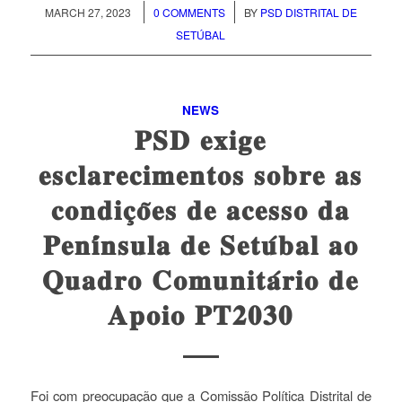
/
/
MARCH 27, 2023
0 COMMENTS
BY
PSD DISTRITAL DE
SETÚBAL
NEWS
𝐏𝐒𝐃 𝐞𝐱𝐢𝐠𝐞
𝐞𝐬𝐜𝐥𝐚𝐫𝐞𝐜𝐢𝐦𝐞𝐧𝐭𝐨𝐬 𝐬𝐨𝐛𝐫𝐞 𝐚𝐬
𝐜𝐨𝐧𝐝𝐢𝐜̧𝐨̃𝐞𝐬 𝐝𝐞 𝐚𝐜𝐞𝐬𝐬𝐨 𝐝𝐚
𝐏𝐞𝐧𝐢́𝐧𝐬𝐮𝐥𝐚 𝐝𝐞 𝐒𝐞𝐭𝐮́𝐛𝐚𝐥 𝐚𝐨
𝐐𝐮𝐚𝐝𝐫𝐨 𝐂𝐨𝐦𝐮𝐧𝐢𝐭𝐚́𝐫𝐢𝐨 𝐝𝐞
𝐀𝐩𝐨𝐢𝐨 𝐏𝐓𝟐𝟎𝟑𝟎
Foi com preocupação que a Comissão Política Distrital de