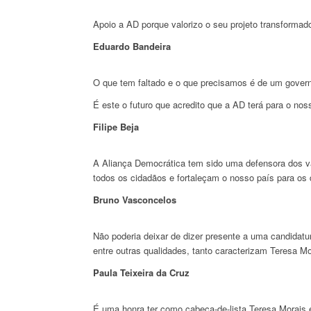
Apoio a AD porque valorizo o seu projeto transformad
Eduardo Bandeira
O que tem faltado e o que precisamos é de um govern
É este o futuro que acredito que a AD terá para o noss
Filipe Beja
A Aliança Democrática tem sido uma defensora dos va
todos os cidadãos e fortaleçam o nosso país para os 
Bruno Vasconcelos
Não poderia deixar de dizer presente a uma candidat
entre outras qualidades, tanto caracterizam Teresa M
Paula Teixeira da Cruz
É uma honra ter como cabeça-de-lista Teresa Morais e 