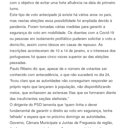
com o objetivo de evitar uma forte afluência na data do primeiro
turno.
Este tipo de voto antecipado já existe há vários anos no país,
mas nestas eleições essa possibilidade foi ampliada devido à
pandemia. Foram tomadas várias medidas para garantir a
segurança do voto em mobilidade. Os doentes com a Covid-19
ou pessoas em isolamento profilático puderam solicitar o voto a
domicílio, assim como idosos em casas de repouso. As
inscrições aconteceram de 10 a 14 de janeiro, e o interesse dos
portugueses foi quase cinco vezes superior ao das eleições
passadas.
Paulo Ribeiro diz que, apesar de o número de votantes ser
conhecido com antecedência, o que não sucederá no dia 24,
“ficou claro que as autoridades não conseguiram responder ao
próprio repto que lançaram à população, não disponibilizando
meios, que evitassem as extensas filas que se formaram diante
das insuficientes seções eleitorais.”
O dirigente do PSD lamenta que “quem tinha o dever
fundamental de garantir o direito ao voto em segurança, tenha
falhado” e espera que no próximo domingo as autoridades,
Governo, Câmara Municipais e Juntas de Freguesia da região,