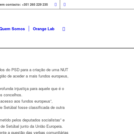
 em contacto: +351 265 229 235
Quem Somos
Orange Lab
tados do PSD para a criação de uma NUT
egião de aceder a mais fundos europeus,
rofunda injustiça para aquele que é o
os concelhos.
o acesso aos fundos europeus”,
 Setúbal fosse classificada de outra
metido pelos deputados socialistas” e
 de Setúbal junto da União Europeia.
ente a questão das verbas comunitárias