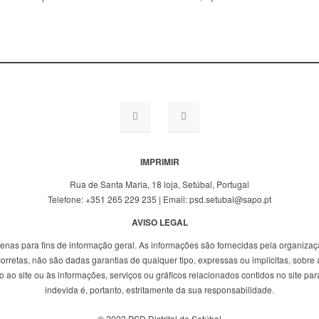
IMPRIMIR
Rua de Santa Maria, 18 loja, Setúbal, Portugal
Telefone: +351 265 229 235 | Email: psd.setubal@sapo.pt
AVISO LEGAL
penas para fins de informação geral. As informações são fornecidas pela organizaç
rretas, não são dadas garantias de qualquer tipo, expressas ou implícitas, sobre a
ao site ou às informações, serviços ou gráficos relacionados contidos no site para
indevida é, portanto, estritamente da sua responsabilidade.
© 2022 PSD Distrital de Setúbal