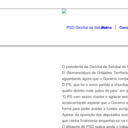
Home
Conc
O presidente da Distrital de Setúbal d
III (Nomenclatura de Unidades Territori
aguardando agora que o Governo corrija 
O PS, que foi o único partido a chumbar
quarto distrito mais pobre do país” em
“O PS vem assim manter e agravar assim
acrescentando esperar que o Governo s
forma para poder aceder a fundos europ
Apesar da oposição dos deputados socia
que venha finalmente empenhar-se na cr
O dirigente do PSD realça ainda o trab