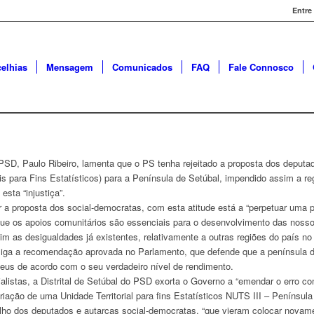
Entre
elhias
Mensagem
Comunicados
FAQ
Fale Connosco
o PSD, Paulo Ribeiro, lamenta que o PS tenha rejeitado a proposta dos depu
ais para Fins Estatísticos) para a Península de Setúbal, impendido assim a r
esta “injustiça”.
 a proposta dos social-democratas, com esta atitude está a “perpetuar uma p
 que os apoios comunitários são essenciais para o desenvolvimento das noss
 as desigualdades já existentes, relativamente a outras regiões do país n
iga a recomendação aprovada no Parlamento, que defende que a península de
eus de acordo com o seu verdadeiro nível de rendimento.
listas, a Distrital de Setúbal do PSD exorta o Governo a “emendar o erro co
iação de uma Unidade Territorial para fins Estatísticos NUTS III – Península
alho dos deputados e autarcas social-democratas, “que vieram colocar novam