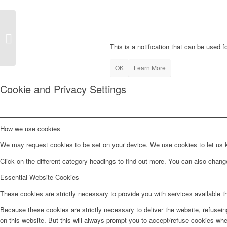
This is a notification that can be used 
Distrital de Setúbal do
PSD lamenta
OK
Learn More
“autoritarismo
recorrente”...
Cookie and Privacy Settings
How we use cookies
We may request cookies to be set on your device. We use cookies to let us kn
Click on the different category headings to find out more. You can also chan
Essential Website Cookies
These cookies are strictly necessary to provide you with services available t
Because these cookies are strictly necessary to deliver the website, refusei
on this website. But this will always prompt you to accept/refuse cookies when