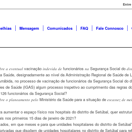
Entre
elhias
Mensagem
Comunicados
FAQ
Fale Connosco
 𝑠𝑜𝑏𝑟𝑒 𝑎 𝑒𝑣𝑒𝑛𝑡𝑢𝑎𝑙 vacinação 𝑖𝑛𝑑𝑒𝑣𝑖𝑑𝑎 𝑑𝑒 funcionários 𝑛𝑎 Segurança Social do 𝑑𝑖𝑠
o da Saúde, designadamente ao nível da Administração Regional de Saúde de 
ábida, no processo de vacinação de funcionários da Segurança Social do di
dades de Saúde (IGAS) algum processo inspetivo ao cumprimento das regras d
 126 funcionários da Segurança Social?
𝑏𝑟𝑒 𝑜 𝑝𝑙𝑎𝑛𝑒𝑎𝑚𝑒𝑛𝑡𝑜 𝑝𝑒𝑙𝑜 Ministério da Saúde para a situação de 𝑒𝑠𝑐𝑎𝑠𝑠𝑒𝑧 𝑑𝑒 𝑚𝑒𝑖𝑜𝑠 𝑚𝑎
a aumentar o espaço físico nos hospitais do distrito de Setúbal, quer estrutu
s nos primeiros 15 dias de janeiro de 2021?
zados, em que meses e para que unidades hospitalares do distrito de Setúbal
rivadas que dispõem de unidades hospitalares no distrito de Setúbal para r