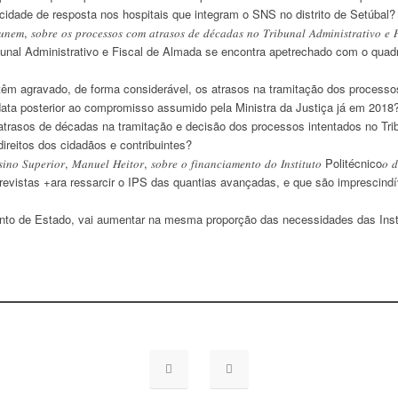
acidade de resposta nos hospitais que integram o SNS no distrito de Setúbal?
, 𝑠𝑜𝑏𝑟𝑒 𝑜𝑠 𝑝𝑟𝑜𝑐𝑒𝑠𝑠𝑜𝑠 𝑐𝑜𝑚 𝑎𝑡𝑟𝑎𝑠𝑜𝑠 𝑑𝑒 𝑑𝑒́𝑐𝑎𝑑𝑎𝑠 𝑛𝑜 𝑇𝑟𝑖𝑏𝑢𝑛𝑎𝑙 𝐴𝑑𝑚𝑖𝑛𝑖𝑠𝑡𝑟𝑎𝑡𝑖𝑣𝑜 𝑒 𝐹
unal Administrativo e Fiscal de Almada se encontra apetrechado com o quadr
têm agravado, de forma considerável, os atrasos na tramitação dos processo
data posterior ao compromisso assumido pela Ministra da Justiça já em 2018
atrasos de décadas na tramitação e decisão dos processos intentados no Trib
ireitos dos cidadãos e contribuintes?
𝑛𝑜 𝑆𝑢𝑝𝑒𝑟𝑖𝑜𝑟, 𝑀𝑎𝑛𝑢𝑒𝑙 𝐻𝑒𝑖𝑡𝑜𝑟, 𝑠𝑜𝑏𝑟𝑒 𝑜 𝑓𝑖𝑛𝑎𝑛𝑐𝑖𝑎𝑚𝑒𝑛𝑡𝑜 𝑑𝑜 𝐼𝑛𝑠𝑡𝑖𝑡𝑢𝑡𝑜 Politécnic
revistas +ara ressarcir o IPS das quantias avançadas, e que são imprescindív
ento de Estado, vai aumentar na mesma proporção das necessidades das Insti