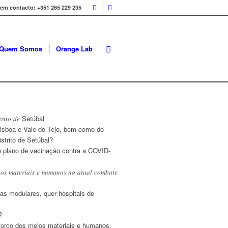
 em contacto: +351 265 229 235
Quem Somos
Orange Lab
𝑟𝑖𝑡𝑜 𝑑𝑒 Setúbal
Lisboa e Vale do Tejo, bem como do
strito de Setúbal?
o plano de vacinação contra a COVID-
𝑡𝑒𝑟𝑖𝑎𝑖𝑠 𝑒 ℎ𝑢𝑚𝑎𝑛𝑜𝑠 𝑛𝑜 𝑎𝑡𝑢𝑎𝑙 𝑐𝑜𝑚𝑏𝑎𝑡𝑒
ras modulares, quer hospitais de
?
eforço dos meios materiais e humanos,