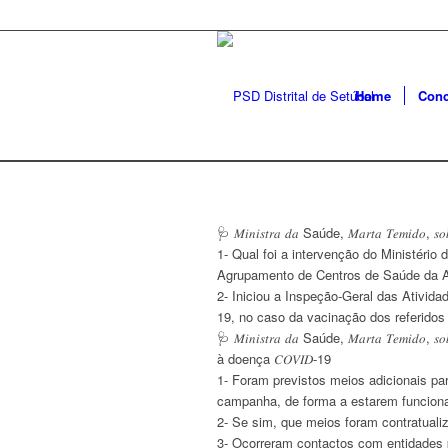
Home
Conc
🩺 𝑀𝑖𝑛𝑖𝑠𝑡𝑟𝑎 𝑑𝑎 Saúde, 𝑀𝑎𝑟𝑡𝑎 𝑇𝑒𝑚𝑖𝑑𝑜,
1- Qual foi a intervenção do Ministéri
Agrupamento de Centros de Saúde da Arr
2- Iniciou a Inspeção-Geral das Ativi
19, no caso da vacinação dos referidos
🩺 𝑀𝑖𝑛𝑖𝑠𝑡𝑟𝑎 𝑑𝑎 Saúde, 𝑀𝑎𝑟𝑡𝑎 𝑇𝑒𝑚𝑖𝑑𝑜, 𝑠𝑜
à doença 𝐶𝑂𝑉𝐼𝐷-19
1- Foram previstos meios adicionais par
campanha, de forma a estarem funcionai
2- Se sim, que meios foram contratuali
3- Ocorreram contactos com entidades p