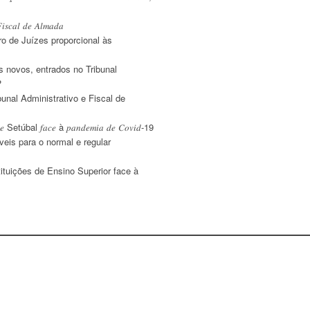
𝑖𝑠𝑐𝑎𝑙 𝑑𝑒 𝐴𝑙𝑚𝑎𝑑𝑎
o de Juízes proporcional às
s novos, entrados no Tribunal
?
unal Administrativo e Fiscal de
o𝑜 𝑑𝑒 Setúbal 𝑓𝑎𝑐𝑒 à 𝑝𝑎𝑛𝑑𝑒𝑚𝑖𝑎 𝑑𝑒 𝐶𝑜𝑣𝑖𝑑-19
eis para o normal e regular
tuições de Ensino Superior face à