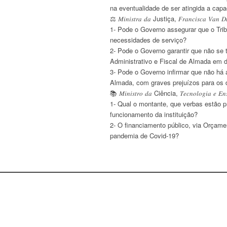
na eventualidade de ser atingida a cap
⚖️ 𝑀𝑖𝑛𝑖𝑠𝑡𝑟𝑎 𝑑𝑎 Justiça, 𝐹𝑟𝑎𝑛𝑐𝑖𝑠𝑐𝑎 𝑉𝑎𝑛 𝐷𝑢𝑛𝑒𝑚
1- Pode o Governo assegurar que o Trib
necessidades de serviço?
2- Pode o Governo garantir que não se 
Administrativo e Fiscal de Almada em 
3- Pode o Governo infirmar que não há 
Almada, com graves prejuízos para os d
📚 𝑀𝑖𝑛𝑖𝑠𝑡𝑟𝑜 𝑑𝑎 Ciência, 𝑇𝑒𝑐𝑛𝑜𝑙𝑜𝑔𝑖𝑎 𝑒 𝐸𝑛𝑠
1- Qual o montante, que verbas estão p
funcionamento da instituição?
2- O financiamento público, via Orçam
pandemia de Covid-19?