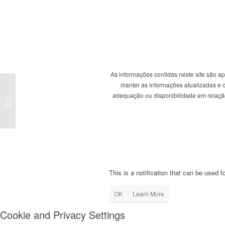
As informações contidas neste site são a
manter as informações atualizadas e co
adequação ou disponibilidade em relação 
Tomada de Posição
Conjunta das Distritais
de Lisboa e Setúbal do
PSD sobre...
This is a notification that can be used 
OK
Learn More
Cookie and Privacy Settings