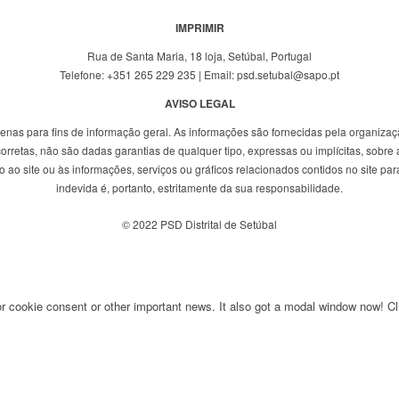
IMPRIMIR
Rua de Santa Maria, 18 loja, Setúbal, Portugal
Telefone: +351 265 229 235 | Email: psd.setubal@sapo.pt
AVISO LEGAL
penas para fins de informação geral. As informações são fornecidas pela organizaç
rretas, não são dadas garantias de qualquer tipo, expressas ou implícitas, sobre a
ao site ou às informações, serviços ou gráficos relacionados contidos no site para
indevida é, portanto, estritamente da sua responsabilidade.
© 2022 PSD Distrital de Setúbal
for cookie consent or other important news. It also got a modal window now! Cli