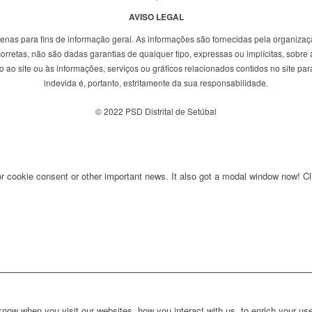
AVISO LEGAL
penas para fins de informação geral. As informações são fornecidas pela organizaç
rretas, não são dadas garantias de qualquer tipo, expressas ou implícitas, sobre a
ao site ou às informações, serviços ou gráficos relacionados contidos no site para
indevida é, portanto, estritamente da sua responsabilidade.
© 2022 PSD Distrital de Setúbal
for cookie consent or other important news. It also got a modal window now! Cli
ow when you visit our websites, how you interact with us, to enrich your use