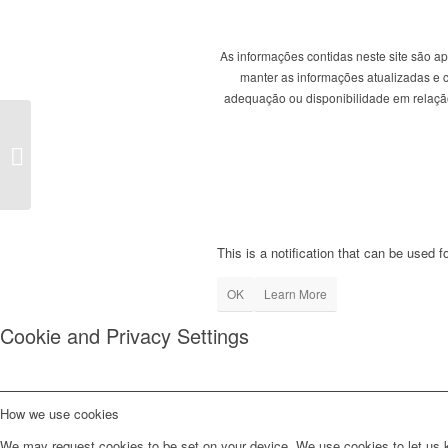
As informações contidas neste site são a
manter as informações atualizadas e co
adequação ou disponibilidade em relação 
PSD acusa PS de usar
o aparelho do Estado
para interferir na
campanha eleitoral...
This is a notification that can be used 
OK
Learn More
Cookie and Privacy Settings
How we use cookies
We may request cookies to be set on your device. We use cookies to let us kn