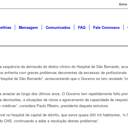
Entre
elhias
Mensagem
Comunicados
FAQ
Fale Connosco
na sequência da demissão do diretor clinico do Hospital de São Bernardo, ac
mpo enfrenta com graves problemas decorrentes da escassez de profissionais
 Hospital de São Bernardo”, acrescentando que o Governo se tem revelado “in
 arrastar ao longo dos últimos anos. O Governo tem repetidamente feito pro
 a demissões, a situações de rotura e agravamento da capacidade de respost
 médicas”, considera Paulo Ribeiro, presidente daquela estrutura.
vel no hospital da capital de distrito, que serve quase 200 mil habitantes, “
 do CHS, continuando a adiar a resolução destes problemas”.