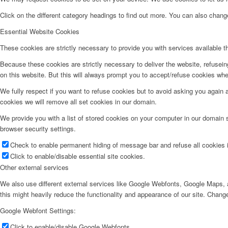
Click on the different category headings to find out more. You can also chan
Essential Website Cookies
These cookies are strictly necessary to provide you with services available t
Because these cookies are strictly necessary to deliver the website, refusei
on this website. But this will always prompt you to accept/refuse cookies when
We fully respect if you want to refuse cookies but to avoid asking you again an
cookies we will remove all set cookies in our domain.
We provide you with a list of stored cookies on your computer in our domain
browser security settings.
Check to enable permanent hiding of message bar and refuse all cookies i
Click to enable/disable essential site cookies.
Other external services
We also use different external services like Google Webfonts, Google Maps, a
this might heavily reduce the functionality and appearance of our site. Change
Google Webfont Settings:
Click to enable/disable Google Webfonts.