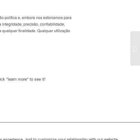
ão política e, embora nos esforcemos para
 integridade, precisão, confiabilidade,
 qualquer finalidade. Qualquer utilização
ck "learn more" to see it!
r experience, and to customize your relationship with our website.