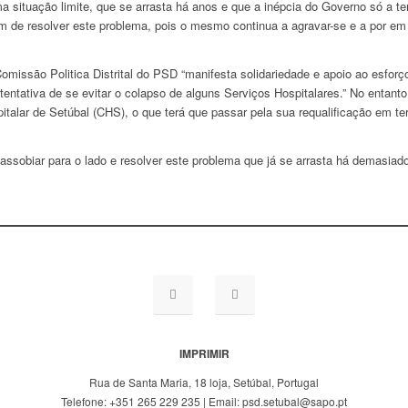
ma situação limite, que se arrasta há anos e que a inépcia do Governo só a 
 de resolver este problema, pois o mesmo continua a agravar-se e a por em 
missão Politica Distrital do PSD “manifesta solidariedade e apoio ao esforç
entativa de se evitar o colapso de alguns Serviços Hospitalares.” No entanto
talar de Setúbal (CHS), o que terá que passar pela sua requalificação em t
assobiar para o lado e resolver este problema que já se arrasta há demasiad
IMPRIMIR
Rua de Santa Maria, 18 loja, Setúbal, Portugal
Telefone: +351 265 229 235 | Email: psd.setubal@sapo.pt