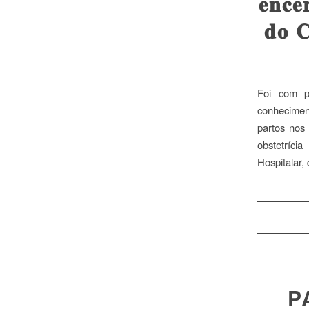
𝐞𝐧𝐜𝐞
𝐝𝐨 𝐂
Foi com p
conhecimen
partos nos
obstetríci
Hospitalar,
P