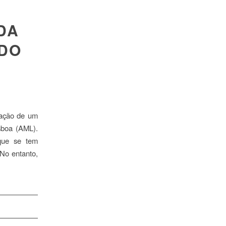
DA
 DO
tação de um
sboa (AML).
 que se tem
 No entanto,