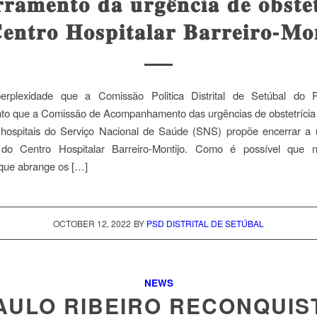
𝐫𝐚𝐦𝐞𝐧𝐭𝐨 𝐝𝐚 𝐮𝐫𝐠𝐞̂𝐧𝐜𝐢𝐚 𝐝𝐞 𝐨𝐛𝐬𝐭𝐞𝐭
𝐞𝐧𝐭𝐫𝐨 𝐇𝐨𝐬𝐩𝐢𝐭𝐚𝐥𝐚𝐫 𝐁𝐚𝐫𝐫𝐞𝐢𝐫𝐨-𝐌𝐨𝐧
erplexidade que a Comissão Politica Distrital de Setúbal do
to que a Comissão de Acompanhamento das urgências de obstetrícia 
 hospitais do Serviço Nacional de Saúde (SNS) propõe encerrar a 
a do Centro Hospitalar Barreiro-Montijo. Como é possível que
 que abrange os […]
OCTOBER 12, 2022
BY
PSD DISTRITAL DE SETÚBAL
NEWS
AULO RIBEIRO RECONQUIS