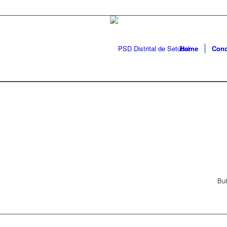
Home
Conc
But