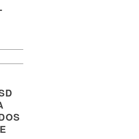
L
PSD
A
 DOS
DE