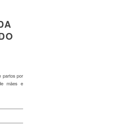
DA
 DO
 partos por
 de mães e