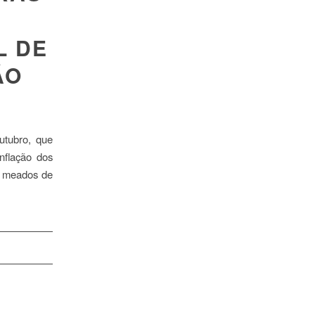
A
L DE
ÃO
Outubro, que
nflação dos
m meados de