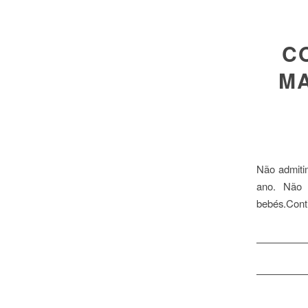
C
MA
Não admiti
ano. Não 
bebés.Conti