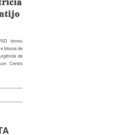
𝐢́𝐜𝐢𝐚
𝐭𝐢𝐣𝐨
 PSD tomou
e blocos de
urgência de
 num Centro
TA