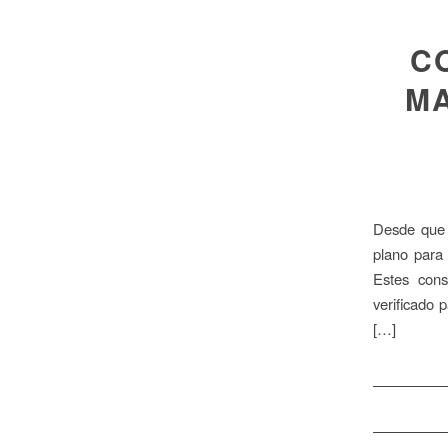
C
MA
Desde que 
plano para
Estes cons
verificado 
[…]