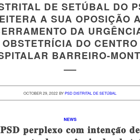
STRITAL DE SETÚBAL DO 
EITERA A SUA OPOSIÇÃO 
ERRAMENTO DA URGÊNCI
OBSTETRÍCIA DO CENTRO
SPITALAR BARREIRO-MONT
OCTOBER 29, 2022
BY
PSD DISTRITAL DE SETÚBAL
NEWS
𝐏𝐒𝐃 𝐩𝐞𝐫𝐩𝐥𝐞𝐱𝐨 𝐜𝐨𝐦 𝐢𝐧𝐭𝐞𝐧𝐜̧𝐚̃𝐨 𝐝𝐞