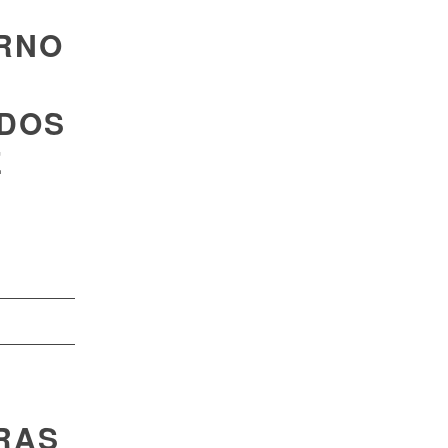
ERNO
 DOS
E
RAS