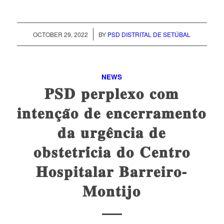
/
OCTOBER 29, 2022
BY
PSD DISTRITAL DE SETÚBAL
NEWS
𝐏𝐒𝐃 𝐩𝐞𝐫𝐩𝐥𝐞𝐱𝐨 𝐜𝐨𝐦
𝐢𝐧𝐭𝐞𝐧𝐜̧𝐚̃𝐨 𝐝𝐞 𝐞𝐧𝐜𝐞𝐫𝐫𝐚𝐦𝐞𝐧𝐭𝐨
𝐝𝐚 𝐮𝐫𝐠𝐞̂𝐧𝐜𝐢𝐚 𝐝𝐞
𝐨𝐛𝐬𝐭𝐞𝐭𝐫𝐢́𝐜𝐢𝐚 𝐝𝐨 𝐂𝐞𝐧𝐭𝐫𝐨
𝐇𝐨𝐬𝐩𝐢𝐭𝐚𝐥𝐚𝐫 𝐁𝐚𝐫𝐫𝐞𝐢𝐫𝐨-
𝐌𝐨𝐧𝐭𝐢𝐣𝐨