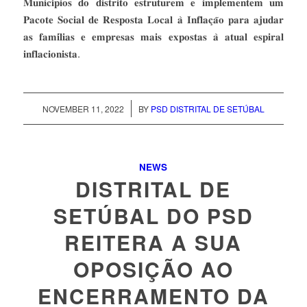
𝐌𝐮𝐧𝐢𝐜𝐢́𝐩𝐢𝐨𝐬 𝐝𝐨 𝐝𝐢𝐬𝐭𝐫𝐢𝐭𝐨 𝐞𝐬𝐭𝐫𝐮𝐭𝐮𝐫𝐞𝐦 𝐞 𝐢𝐦𝐩𝐥𝐞𝐦𝐞𝐧𝐭𝐞𝐦 𝐮𝐦
𝐏𝐚𝐜𝐨𝐭𝐞 𝐒𝐨𝐜𝐢𝐚𝐥 𝐝𝐞 𝐑𝐞𝐬𝐩𝐨𝐬𝐭𝐚 𝐋𝐨𝐜𝐚𝐥 𝐚̀ 𝐈𝐧𝐟𝐥𝐚𝐜̧𝐚̃𝐨 𝐩𝐚𝐫𝐚 𝐚𝐣𝐮𝐝𝐚𝐫
𝐚𝐬 𝐟𝐚𝐦𝐢́𝐥𝐢𝐚𝐬 𝐞 𝐞𝐦𝐩𝐫𝐞𝐬𝐚𝐬 𝐦𝐚𝐢𝐬 𝐞𝐱𝐩𝐨𝐬𝐭𝐚𝐬 𝐚̀ 𝐚𝐭𝐮𝐚𝐥 𝐞𝐬𝐩𝐢𝐫𝐚𝐥
𝐢𝐧𝐟𝐥𝐚𝐜𝐢𝐨𝐧𝐢𝐬𝐭𝐚.
/
NOVEMBER 11, 2022
BY
PSD DISTRITAL DE SETÚBAL
NEWS
DISTRITAL DE
SETÚBAL DO PSD
REITERA A SUA
OPOSIÇÃO AO
ENCERRAMENTO DA