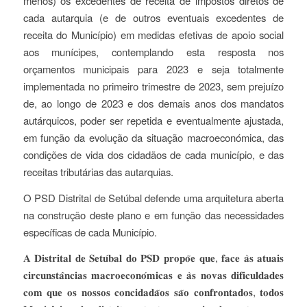
menos) os excedentes de receita de impostos diretos de
cada autarquia (e de outros eventuais excedentes de
receita do Município) em medidas efetivas de apoio social
aos munícipes, contemplando esta resposta nos
orçamentos municipais para 2023 e seja totalmente
implementada no primeiro trimestre de 2023, sem prejuízo
de, ao longo de 2023 e dos demais anos dos mandatos
autárquicos, poder ser repetida e eventualmente ajustada,
em função da evolução da situação macroeconómica, das
condições de vida dos cidadãos de cada município, e das
receitas tributárias das autarquias.
O PSD Distrital de Setúbal defende uma arquitetura aberta
na construção deste plano e em função das necessidades
específicas de cada Município.
𝐀 𝐃𝐢𝐬𝐭𝐫𝐢𝐭𝐚𝐥 𝐝𝐞 𝐒𝐞𝐭𝐮́𝐛𝐚𝐥 𝐝𝐨 𝐏𝐒𝐃 𝐩𝐫𝐨𝐩𝐨̃𝐞 𝐪𝐮𝐞, 𝐟𝐚𝐜𝐞 𝐚̀𝐬 𝐚𝐭𝐮𝐚𝐢𝐬
𝐜𝐢𝐫𝐜𝐮𝐧𝐬𝐭𝐚̂𝐧𝐜𝐢𝐚𝐬 𝐦𝐚𝐜𝐫𝐨𝐞𝐜𝐨𝐧𝐨́𝐦𝐢𝐜𝐚𝐬 𝐞 𝐚̀𝐬 𝐧𝐨𝐯𝐚𝐬 𝐝𝐢𝐟𝐢𝐜𝐮𝐥𝐝𝐚𝐝𝐞𝐬
𝐜𝐨𝐦 𝐪𝐮𝐞 𝐨𝐬 𝐧𝐨𝐬𝐬𝐨𝐬 𝐜𝐨𝐧𝐜𝐢𝐝𝐚𝐝𝐚̃𝐨𝐬 𝐬𝐚̃𝐨 𝐜𝐨𝐧𝐟𝐫𝐨𝐧𝐭𝐚𝐝𝐨𝐬, 𝐭𝐨𝐝𝐨𝐬